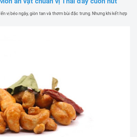
ón ăn vặt chuẩn vị Thái đầy cuốn hút
ến vị béo ngậy, giòn tan và thơm bùi đặc trưng. Nhưng khi kết hợp