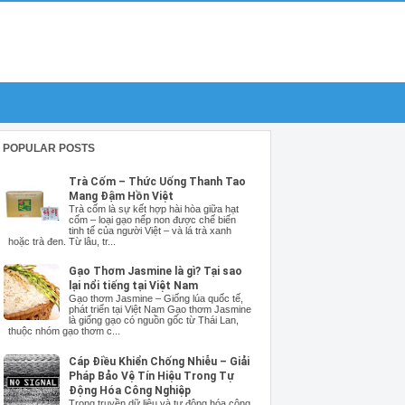
POPULAR POSTS
Trà Cốm – Thức Uống Thanh Tao
Mang Đậm Hồn Việt
Trà cốm là sự kết hợp hài hòa giữa hạt
cốm – loại gạo nếp non được chế biến
tinh tế của người Việt – và lá trà xanh
hoặc trà đen. Từ lâu, tr...
Gạo Thơm Jasmine là gì? Tại sao
lại nổi tiếng tại Việt Nam
Gạo thơm Jasmine – Giống lúa quốc tế,
phát triển tại Việt Nam Gạo thơm Jasmine
là giống gạo có nguồn gốc từ Thái Lan,
thuộc nhóm gạo thơm c...
Cáp Điều Khiển Chống Nhiễu – Giải
Pháp Bảo Vệ Tín Hiệu Trong Tự
Động Hóa Công Nghiệp
Trong truyền dữ liệu và tự động hóa công