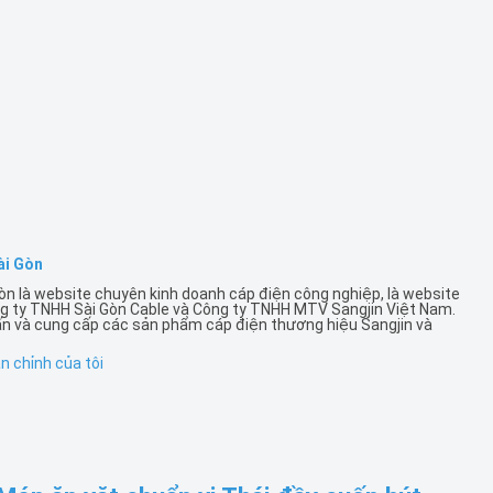
ài Gòn
òn là website chuyên kinh doanh cáp điện công nghiệp, là website
g ty TNHH Sài Gòn Cable và Công ty TNHH MTV Sangjin Việt Nam.
ấn và cung cấp các sản phẩm cáp điện thương hiệu Sangjin và
 chỉnh của tôi