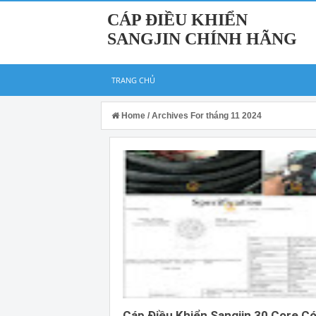
CÁP ĐIỀU KHIỂN
SANGJIN CHÍNH HÃNG
TRANG CHỦ
Home
/
Archives For tháng 11 2024
Cáp Điều Khiển Sangjin 30 Core C