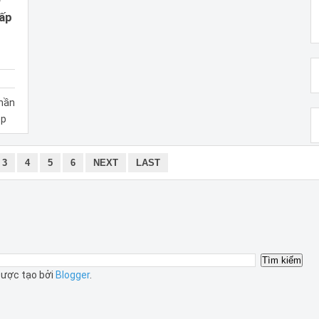
Cấp
phần
ệp
3
4
5
6
NEXT
LAST
ược tạo bởi
Blogger
.