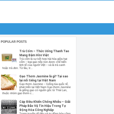
POPULAR POSTS
Trà Cốm – Thức Uống Thanh Tao
Mang Đậm Hồn Việt
Trà cốm là sự kết hợp hài hòa giữa hạt
cốm – loại gạo nếp non được chế biến
tinh tế của người Việt – và lá trà xanh
hoặc trà đen. Từ lâu, tr...
Gạo Thơm Jasmine là gì? Tại sao
lại nổi tiếng tại Việt Nam
Gạo thơm Jasmine – Giống lúa quốc tế,
phát triển tại Việt Nam Gạo thơm Jasmine
là giống gạo có nguồn gốc từ Thái Lan,
thuộc nhóm gạo thơm c...
Cáp Điều Khiển Chống Nhiễu – Giải
Pháp Bảo Vệ Tín Hiệu Trong Tự
Động Hóa Công Nghiệp
Trong truyền dữ liệu và tự động hóa công