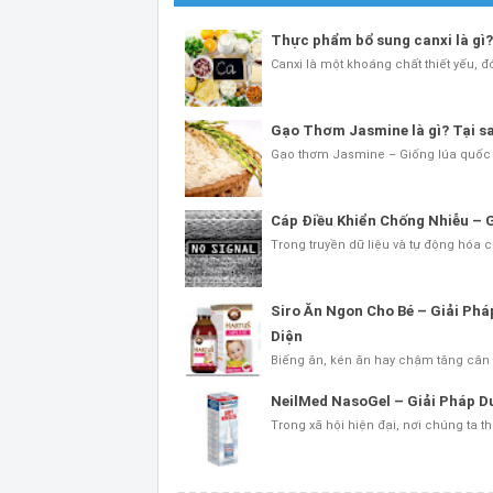
Thực phẩm bổ sung canxi là gì?
Canxi là một khoáng chất thiết yếu, đó
Gạo Thơm Jasmine là gì? Tại sao
Gạo thơm Jasmine – Giống lúa quốc t
Cáp Điều Khiển Chống Nhiễu – 
Trong truyền dữ liệu và tự động hóa c
Siro Ăn Ngon Cho Bé – Giải Ph
Diện
Biếng ăn, kén ăn hay chậm tăng cân l
NeilMed NasoGel – Giải Pháp 
Trong xã hội hiện đại, nơi chúng ta t