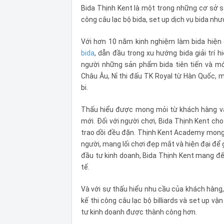
Bida Thịnh Kent là một trong những cơ sở sản
công câu lạc bộ bida, set up dịch vụ bida n
Với hơn 10 năm kinh nghiệm làm bida hiện 
bida
, dẫn đầu trong xu hướng bida giải trí
người những sản phẩm bida tiên tiến và mớ
Châu Âu, Nỉ thi đấu TK Royal từ Hàn Quốc,
bi.
Thấu hiểu được mong mỏi từ khách hàng và 
mới. Đối với người chơi, Bida Thịnh Kent ch
trao dồi đều đặn. Thịnh Kent Academy mong m
người, mang lối chơi đẹp mắt và hiện đại để gi
đầu tư kinh doanh, Bida Thịnh Kent mang đ
tế.
Và với sự thấu hiểu nhu cầu của khách hàng
kế thi công câu lạc bộ billiards và set up v
tư kinh doanh được thành công hơn.