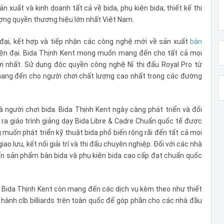
 xuất và kinh doanh tất cả về bida, phụ kiện bida, thiết kế thi
hượng quyền thương hiệu lớn nhất Việt Nam.
đại, kết hợp và tiếp nhận các công nghệ mới về sản xuất
bàn
 hiện đại. Bida Thịnh Kent mong muốn mang đến cho tất cả mọi
i nhất. Sử dụng độc quyền công nghệ Nỉ thi đấu Royal Pro từ
 mang đến cho người chơi chất lượng cao nhất trong các đường
người chơi bida. Bida Thịnh Kent ngày càng phát triển và đổi
o ra giáo trình giảng dạy Bida Libre & Cadre Chuẩn quốc tế được
uốn phát triển kỹ thuật bida phổ biến rộng rãi đến tất cả mọi
ao lưu, kết nối giải trí và thi đấu chuyên nghiệp. Đối với các nhà
ến sản phẩm bàn bida và phụ kiện bida cao cấp đạt chuẩn quốc
, Bida Thịnh Kent còn mang đến các dịch vụ kèm theo như thiết
ận hành clb billiards trên toàn quốc để góp phần cho các nhà đầu