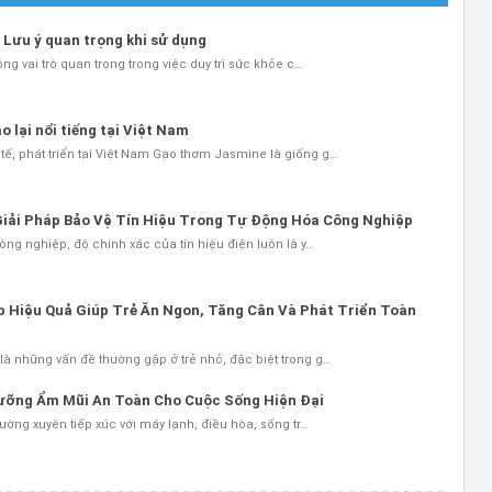
 Lưu ý quan trọng khi sử dụng
ng vai trò quan trọng trong việc duy trì sức khỏe c…
 lại nổi tiếng tại Việt Nam
ế, phát triển tại Việt Nam Gạo thơm Jasmine là giống g…
Giải Pháp Bảo Vệ Tín Hiệu Trong Tự Động Hóa Công Nghiệp
ông nghiệp, độ chính xác của tín hiệu điện luôn là y…
áp Hiệu Quả Giúp Trẻ Ăn Ngon, Tăng Cân Và Phát Triển Toàn
à những vấn đề thường gặp ở trẻ nhỏ, đặc biệt trong g…
Dưỡng Ẩm Mũi An Toàn Cho Cuộc Sống Hiện Đại
hường xuyên tiếp xúc với máy lạnh, điều hòa, sống tr…